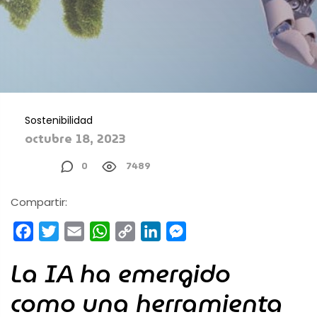
Sostenibilidad
octubre 18, 2023
0
7489
Compartir:
Facebook
Twitter
Email
WhatsApp
Copy
LinkedIn
Messenger
Link
La IA ha emergido
como una herramienta