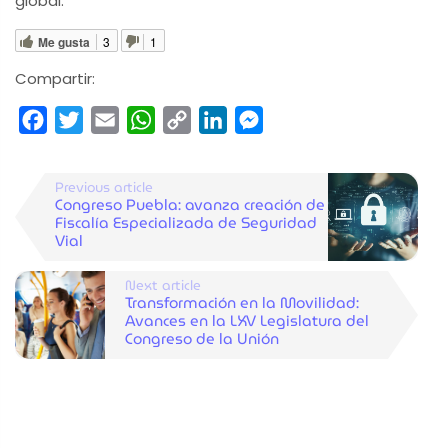
global.
Me gusta
3
1
Compartir:
Facebook
Twitter
Email
WhatsApp
Copy
LinkedIn
Messenger
Link
Previous article
Congreso Puebla: avanza creación de
Fiscalía Especializada de Seguridad
Vial
Next article
Transformación en la Movilidad:
Avances en la LXV Legislatura del
Congreso de la Unión