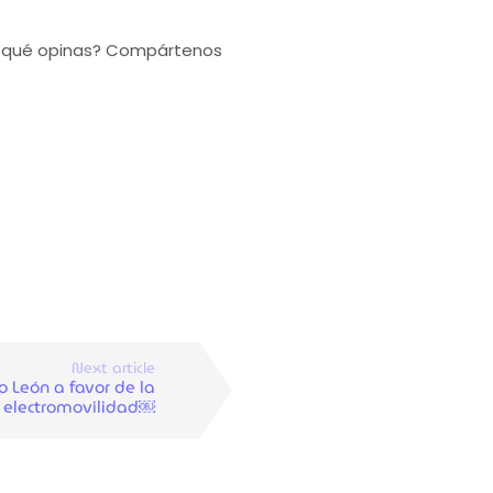
Tù qué opinas? Compártenos
Next article
 León a favor de la
electromovilidad￼