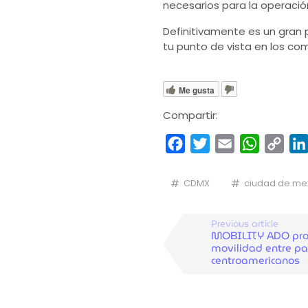
necesarios para la operació
Definitivamente es un gran
tu punto de vista en los co
Me gusta
Compartir:
Facebook
Twitter
Email
WhatsA
Cop
Link
CDMX
ciudad de me
Previous article
MOBILITY ADO pro
movilidad entre pa
centroamericanos