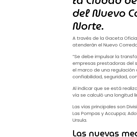
la Ciudad de
del Nuevo Co
Norte.
A través de la Gaceta Oficial
atenderán el Nuevo Corredor
“Se debe impulsar la transf
empresas prestadoras del s
el marco de una regulación cl
confiabilidad, seguridad, c
Al indicar que se está reali
vía se calculó una longitud
Las vías principales son Divis
Las Pompas y Accuppa; Adolf
Ursula.
Las nuevas me