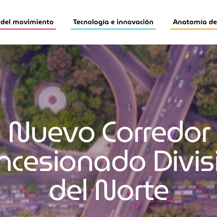
 del movimiento
Tecnología e innovación
Anatomía de 
Nuevo Corredor
ncesionado Divis
del Norte