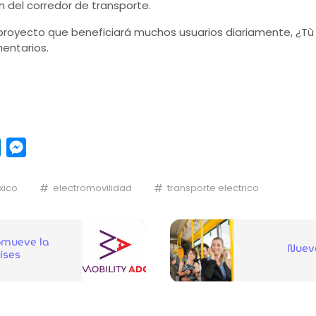
n del corredor de transporte.
 proyecto que beneficiará muchos usuarios diariamente, ¿
mentarios.
pp
y
LinkedIn
Messenger
xico
electromovilidad
transporte electrico
mueve la
Nuevo
íses