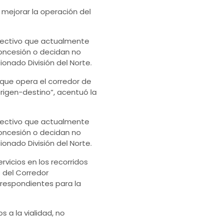
mejorar la operación del
colectivo que actualmente
 concesión o decidan no
onado División del Norte.
n que opera el corredor de
rigen-destino”, acentuó la
colectivo que actualmente
 concesión o decidan no
onado División del Norte.
vicios en los recorridos
s del Corredor
rrespondientes para la
s a la vialidad, no