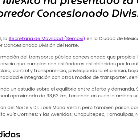
 México ha presentado la 
rredor Concesionado Divis
, la
Secretaría de Movilidad (Semovi)
en la Ciudad de México
 Concesionado División del Norte.
ormación del transporte público concesionado que propicie
ervicio que cumplan con estándares establecidos por la au
ara, control y transparencia, privilegiando la eficiencia, baj
omodidad e integración con otros modos de transporte”, se
zando un estudio sobre el equilibrio entre oferta y demanda, 
 lineal aproximada de 98,63 km, teniendo en cuenta ambos se
ión del Norte y Dr. José María Vertiz, pero también pasan por e
o Ruíz Cortines; Y las Avenidas: Chapultepec, Tamaulipas, 
didas