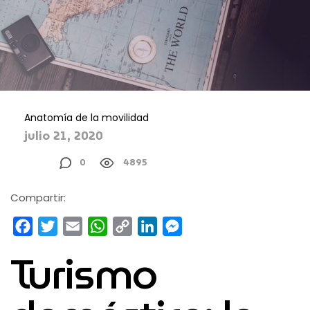
Anatomía de la movilidad
julio 21, 2020
0
4895
Compartir:
Facebook
Twitter
Email
WhatsApp
Copy
LinkedIn
Messenger
Link
Turismo