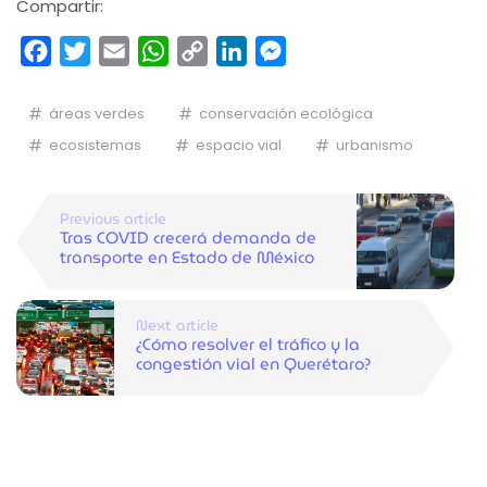
Compartir:
Facebook
Twitter
Email
WhatsApp
Copy
LinkedIn
Messenger
Link
áreas verdes
conservación ecológica
ecosistemas
espacio vial
urbanismo
Previous article
Tras COVID crecerá demanda de
transporte en Estado de México
Next article
¿Cómo resolver el tráfico y la
congestión vial en Querétaro?