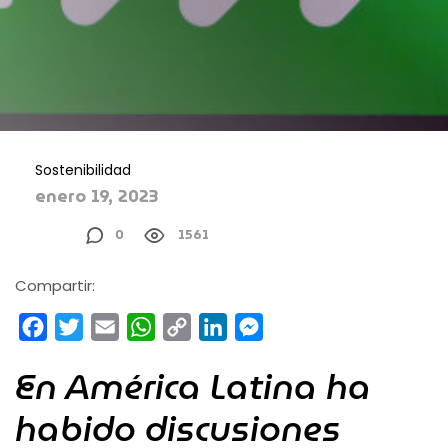
Sostenibilidad
enero 19, 2023
0
1561
Compartir:
Facebook
Twitter
Email
WhatsApp
Copy
LinkedIn
Messenger
Link
En América Latina ha
habido discusiones