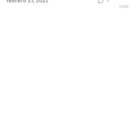
febrero 27, 2021
0
1705