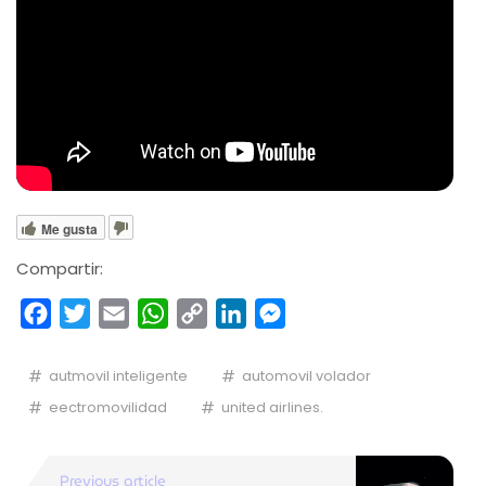
Me gusta
Compartir:
Facebook
Twitter
Email
WhatsApp
Copy
LinkedIn
Messenger
Link
autmovil inteligente
automovil volador
eectromovilidad
united airlines.
Previous article