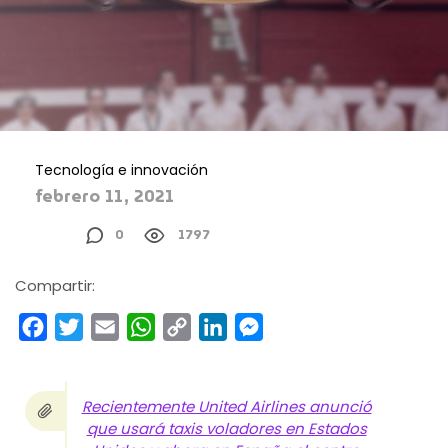
Tecnología e innovación
febrero 11, 2021
0
1797
Compartir:
Facebook
Twitter
Email
WhatsApp
Copy
LinkedIn
Messenger
Link
Recientemente United Airlines anunció
que usará taxis voladores en Estados