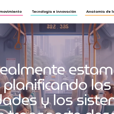
 movimiento
Tecnología e innovación
Anatomía de l
Realmente estam
planificando las
dades y los sist