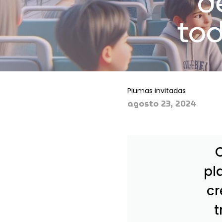
d
tod
Plumas invitadas
agosto 23, 2024
pl
cr
t