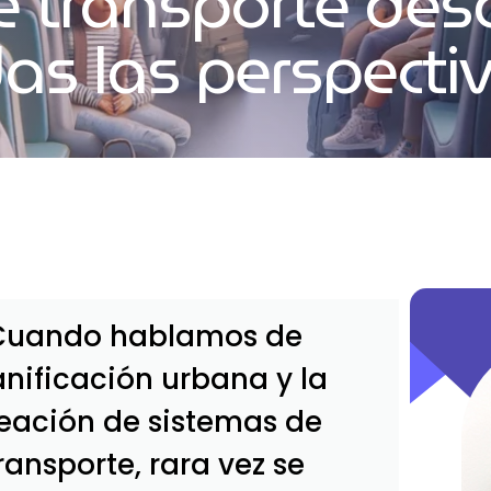
e transporte des
as las perspecti
Cuando hablamos de
anificación urbana y la
eación de sistemas de
ransporte, rara vez se