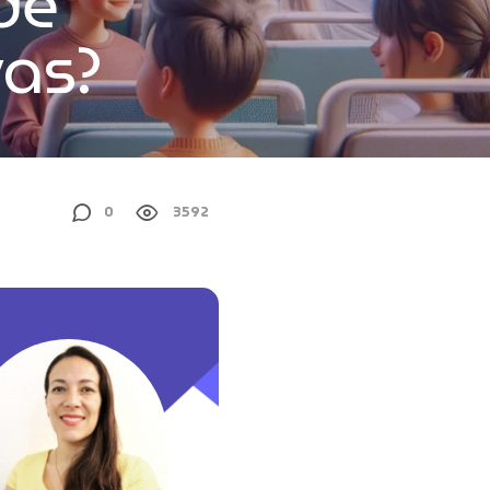
de
vas?
0
3592