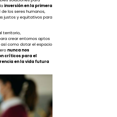
 la
inversión en la primera
l
de los seres humanos,
 justos y equitativos para
territorio,
para crear entornos aptos
, así como dotar el espacio
pero
nunca nos
n críticos para el
encia en la vida futura