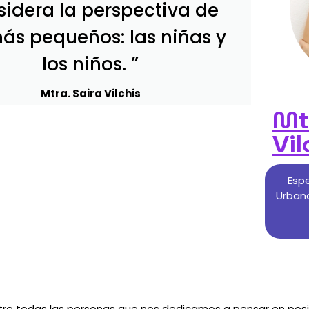
sidera la perspectiva de
más pequeños: las niñas y
los niños. ”
Mtra. Saira Vilchis​​
Mtr
Vil
Espe
Urbano
tre todas las personas que nos dedicamos a pensar en posi