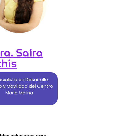
a. Saira
chis​
cialista en Desarrollo
 y Movilidad del Centro
Mario Molina
bles soluciones para