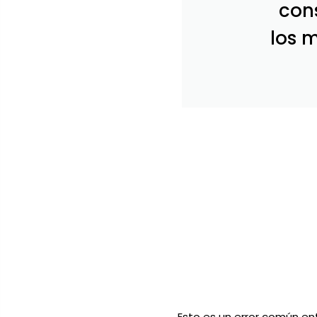
con
los 
Esto es un error común en