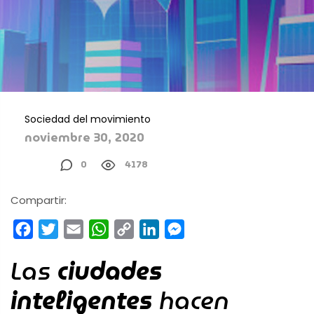
Sociedad del movimiento
noviembre 30, 2020
0
4178
Compartir:
Facebook
Twitter
Email
WhatsApp
Copy
LinkedIn
Messenger
Link
Las
ciudades
inteligentes
hacen