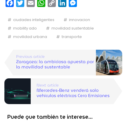
Facebook
Twitter
Email
WhatsApp
Copy
LinkedIn
Messenger
Link
ciudades inteligentes
innovacion
mobility ado
movilidad sustentable
movilidad urbana
transporte
Previous article
Zaragoza: la ambiciosa apuesta por
la movilidad sustentable
Next article
Mercedes-Benz venderá solo
vehículos eléctricos Cero Emisiones
Puede que también te interese...