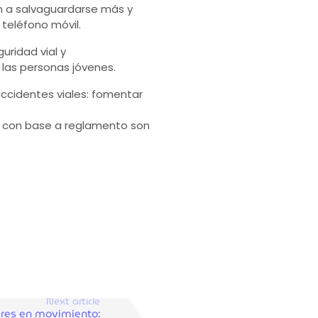
n a salvaguardarse más y
teléfono móvil.
ridad vial y
a las personas jóvenes.
accidentes viales: fomentar
es con base a reglamento son
Next article
res en movimiento: