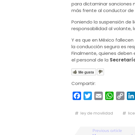
para dictaminar sanciones 
más frente al conductor de 
Poniendo la suspensión de 
responsabilidad al volante, 
Y es que en México fallecen
la conducción segura es resp
Finalmente, quienes deben e
el personal de la
Secretarí
Me gusta
Compartir:
Facebook
Twitter
Email
WhatsA
Cop
Link
ley de movilidad
lic
Previous article