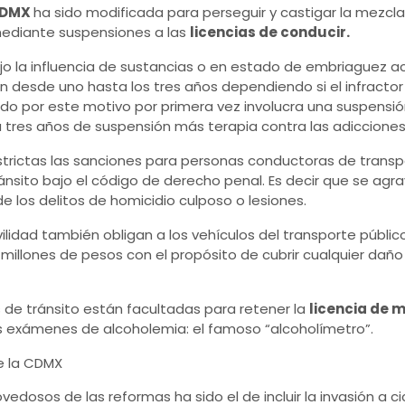
DMX
ha sido modificada para perseguir y castigar la mezcla
 mediante suspensiones a las
licencias de conducir.
bajo la influencia de sustancias o en estado de embriaguez 
n desde uno hasta los tres años dependiendo si el infractor 
nado por este motivo por primera vez involucra una suspensió
a tres años de suspensión más terapia contra las adicciones
trictas las sanciones para personas conductoras de transp
nsito bajo el código de derecho penal. Es decir que se agra
 los delitos de homicidio culposo o lesiones.
ilidad también obligan a los vehículos del transporte públic
 millones de pesos con el propósito de cubrir cualquier daño
s de tránsito están facultadas para retener la
licencia de 
s exámenes de alcoholemia: el famoso “alcoholímetro”.
edosos de las reformas ha sido el de incluir la invasión a 