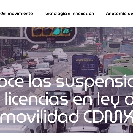
 del movimiento
Tecnología e innovación
Anatomía de 
oce las suspensi
 licencias en ley 
movilidad CDM