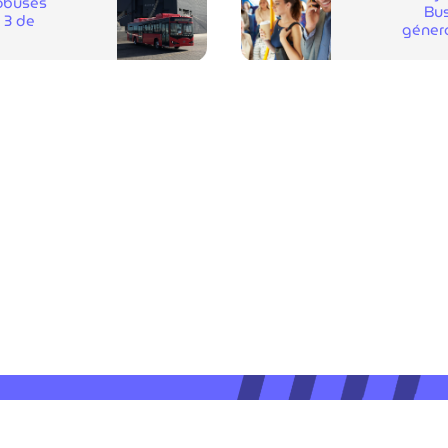
obuses
Bus
a 3 de
género