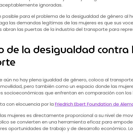
inaceptablemente ignoradas.
ón posible para el problema de la desigualdad de género al 
faga las demandas legítimas de las mujeres es que sus voc
 abran las puertas de la industria del transporte para repr
oso de la desigualdad contra
orte
 aún no hay plena igualdad de género, coloca al transport
a movilidad, pero también como un espacio donde las mujere
es socioeconómicas que enfrentan en comparación con los
ita con elocuencia por la
Friedrich Ebert Foundation de Alema
las mujeres es directamente proporcional a su nivel de movi
blico se convierten en una herramienta eficaz para empoder
ores oportunidades de trabajo y de desarrollo económico. L