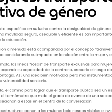
tiva de género
eto específico en su lucha contra la desigualdad de género
una movilidad segura, asequible y eficiente es tan important
y la educación.
sión a menudo está acompañada por el concepto “transversal
ica considerando su impacto en la relación entre la mujer y 
mplo, las líneas “rosas” de transporte exclusivas para muj
expandir su capacidad: de lo contrario, crecería el riesgo 
ontagio. Así, una idea bien motivada, pero mal instrumentad
 vulnerabilidad sanitaria.
do, el camino para lograr que el transporte público sea un e
es el termómetro que mide el grado de avance de una soci
sicionan a estas en el centro de la conversación.
aestructuras ponen a las mujeres bajo riesgos visibles e inv