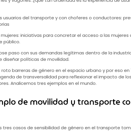
es y vagones: ¿qué tan ordenada es la experiencia de usar 
s usuarios del transporte y con choferes o conductores: pr
orias
s mujeres: iniciativas para concretar el acceso a las mujere
e público.
ose paso con sus demandas legítimas dentro de la industria 
 diseñar políticas de movilidad.
oto barreras de género en el espacio urbano y por eso en 1
genda de transversalidad para reflexionar el impacto de l
bres. Analicemos tres ejemplos en el mundo.
mplo de movilidad y transporte co
 tres casos de sensibilidad de género en el transporte to