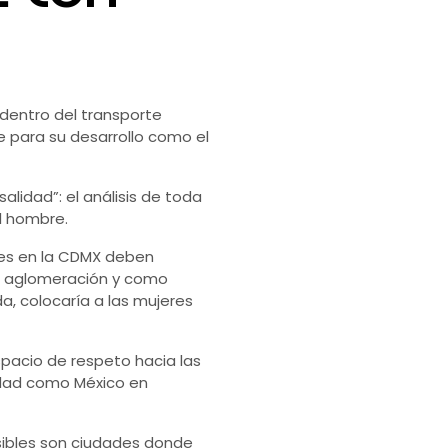
 dentro del transporte
e para su desarrollo como el
idad”: el análisis de toda
el hombre.
eres en la CDMX deben
de aglomeración y como
a, colocaría a las mujeres
spacio de respeto hacia las
edad como México en
isibles son ciudades donde