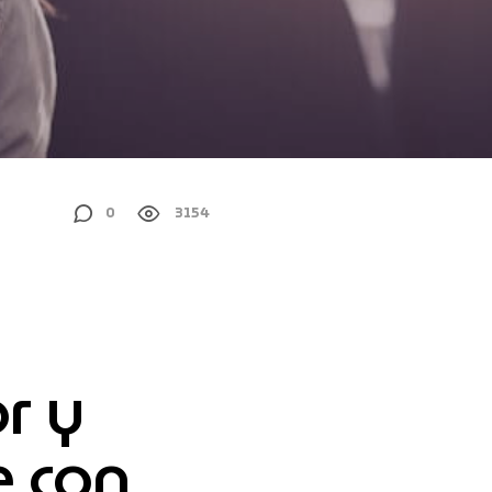
0
3154
r y
e con