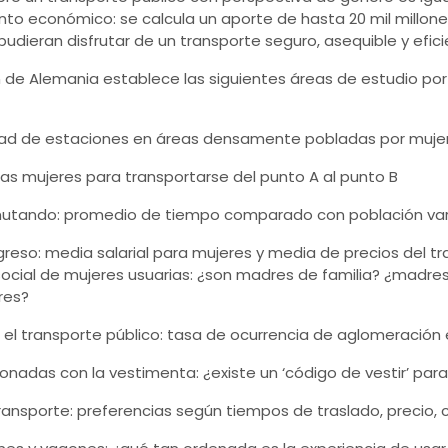
nto económico: se calcula un aporte de hasta 20 mil millone
 pudieran disfrutar de un transporte seguro, asequible y efici
on de Alemania establece las siguientes áreas de estudio por
idad de estaciones en áreas densamente pobladas por muje
 las mujeres para transportarse del punto A al punto B
tando: promedio de tiempo comparado con población var
ngreso: media salarial para mujeres y media de precios del t
 social de mujeres usuarias: ¿son madres de familia? ¿madres
res?
ar el transporte público: tasa de ocurrencia de aglomeración
onadas con la vestimenta: ¿existe un ‘código de vestir’ para
ansporte: preferencias según tiempos de traslado, precio, 