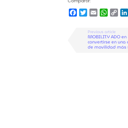
Compartir:
Facebook
Twitter
Email
WhatsA
Cop
Link
Previous article
MOBILITY ADO en 
convertirse en una
de movilidad más 