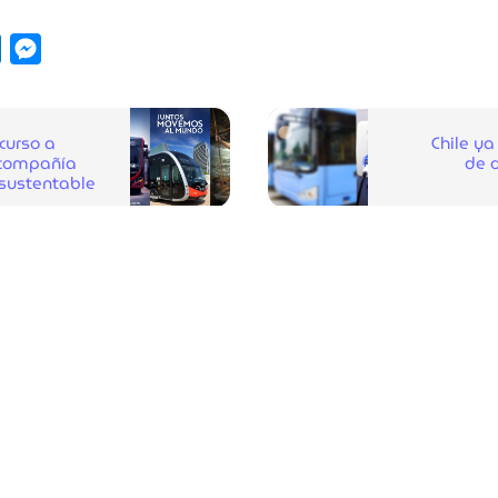
pp
y
LinkedIn
Messenger
curso a
Chile ya
 compañía
de 
sustentable