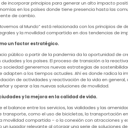
de incorporar principios para generar un alto impacto positi
omías en los países donde tiene presencia hasta las comu
ente de cambio.
 Movemos al Mundo” está relacionada con los principios de d
tegrales y la movilidad compartida en dos tendencias de im
omo un factor estratégico.
acio público a partir de la pandemia da la oportunidad de c
 ciudades y los países. El proceso de transición a la reactiv
 sociedad generemos nuevas estrategias de sostenibilida
 adapten a los tiempos actuales. Ahí es donde radica la im
dación de actividades y reactivación de la vida en general,
eñar y operar a las nuevas soluciones de movilidad.
 ciudades y la mejora en la calidad de vida.
e el balance entre los servicios, las vialidades y las ameni
 transporte, como el uso de bicicletas, la transportación e
la movilidad compartida – o la conexión con atracciones y ex
 un jugador relevante al otorgar una serie de soluciones 