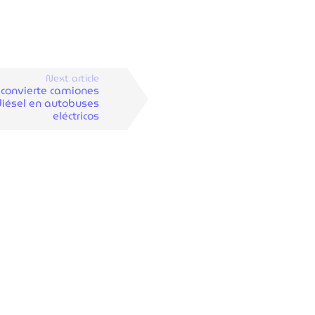
Next article
 convierte camiones
diésel en autobuses
eléctricos