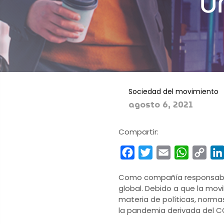
u
Sociedad del movimiento
agosto 6, 2021
Compartir:
Facebook
Twitter
Email
WhatsA
Cop
Link
Como compañía responsabl
global. Debido a que la mov
materia de políticas, normas
la pandemia derivada del C