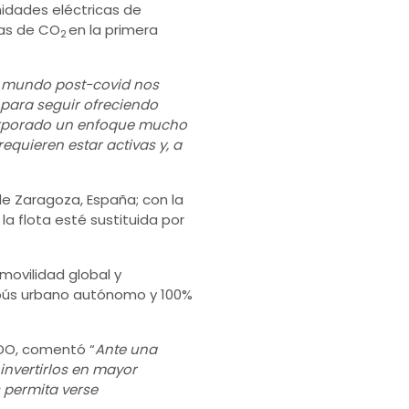
nidades eléctricas de
das de CO
en la primera
2
l mundo post-covid nos
 para seguir ofreciendo
corporado un enfoque mucho
quieren estar activas y, a
de Zaragoza, España; con la
a flota esté sustituida por
movilidad global y
bús urbano autónomo y 100%
ADO, comentó “
Ante una
 invertirlos en mayor
s permita verse