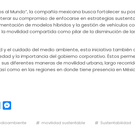
s al Mundo”, la compañía mexicana busca fortalecer su pos
reiterar su compromiso de enfocarse en estrategias susten
lementación de modelos híbridos y la gestión de vehículos c
la movilidad compartida como pilar de la disminución de l
dad y el cuidado del medio ambiente, esta iniciativa tambié
iedad y la importancia del gobierno corporativo. Éstos perm
 sus diferentes maneras de movilidad urbana, largo recorrid
 así como en las regiones en donde tiene presencia en Méxi
pp
y
LinkedIn
Messenger
dioambiente
movilidad sustentable
Sustentabilidad