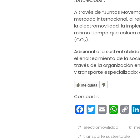
fortalecidos
”.
A través de “Juntos Movemo
mercado internacional, al 
la electromovilidad, la imp
mismo tiempo que coloca a 
(CO
).
2
Adicional a la sustentabili
el enaltecimiento de la soc
través de la organización en
y transporte especializado;
Me gusta
Compartir:
Facebook
Twitter
Email
WhatsA
Cop
Link
electromovilidad
me
transporte sustentable