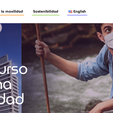
la movilidad
Sostenibilidad
English
urso
na
idad