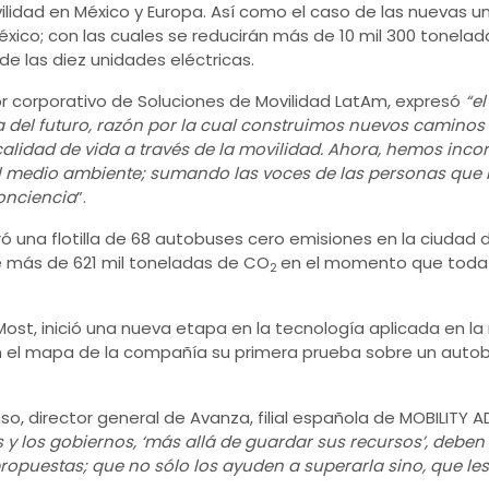
lidad en México y Europa. Así como el caso de las nuevas u
xico; con las cuales se reducirán más de 10 mil 300 tonela
e las diez unidades eléctricas.
or corporativo de Soluciones de Movilidad LatAm, expresó
“e
 del futuro, razón por la cual construimos nuevos caminos
calidad de vida a través de la movilidad. Ahora, hemos in
 medio ambiente; sumando las voces de las personas que re
onciencia
”.
ró una flotilla de 68 autobuses cero emisiones en la ciudad 
de más de 621 mil toneladas de CO
en el momento que toda l
2
ost, inició una nueva etapa en la tecnología aplicada en la 
 el mapa de la compañía su primera prueba sobre un auto
so, director general de Avanza, filial española de MOBILITY 
 y los gobiernos, ‘más allá de guardar sus recursos’, deben
propuestas; que no sólo los ayuden a superarla sino, que le