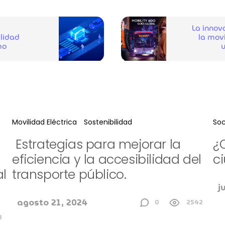
La innov
ilidad
la movi
mo
u
Movilidad Eléctrica
Sostenibilidad
Soc
Estrategias para mejorar la
¿
eficiencia y la accesibilidad del
c
al
transporte público.
j
agosto 21, 2024
0
2542
3