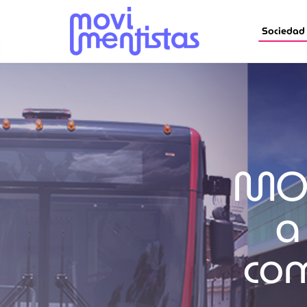
Sociedad
MOB
a
com