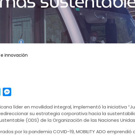
más sustentabl
 e innovación
pp
y
LinkedIn
Messenger
ana líder en movilidad integral, implementó la iniciativa “
edireccionar su estrategia corporativa hacia la sustentabili
 Sustentable (ODS) de la Organización de las Naciones Unid
erados por la pandemia COVID-19, MOBILITY ADO emprendió d