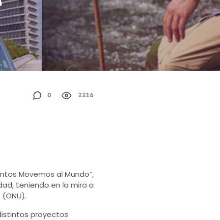
e
0
2216
Juntos Movemos al Mundo”,
dad, teniendo en la mira a
as (ONU).
istintos proyectos