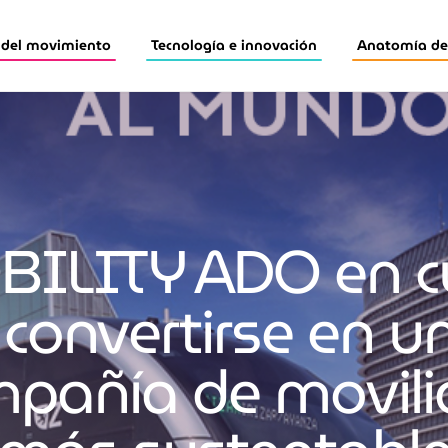
 del movimiento
Tecnología e innovación
Anatomía de 
ILITY ADO en c
 convertirse en u
pañía de movil