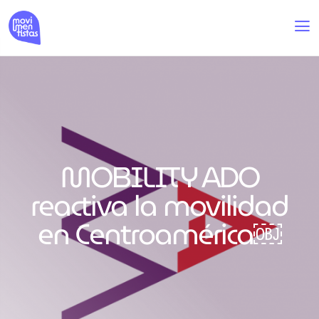
MOBILITY ADO
reactiva la movilidad
en Centroamérica￼