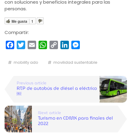
con soluciones y beneficios integrales para las
personas.
Me gusta
1
Compartir:
Facebook
Twitter
Email
WhatsApp
Copy
LinkedIn
Messenger
Link
mobility ado
movilidad sustentable
Previous article
RTP de autobús de diésel a eléctrico
￼
Next article
Turismo en CDMX para finales del
2022