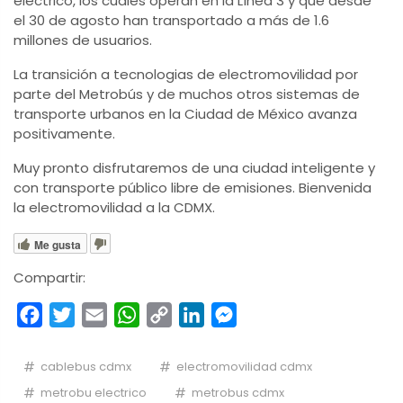
eléctrico, los cuales operan en la Línea 3 y que desde
el 30 de agosto han transportado a más de 1.6
millones de usuarios.
La transición a tecnologias de electromovilidad por
parte del Metrobús y de muchos otros sistemas de
transporte urbanos en la Ciudad de México avanza
positivamente.
Muy pronto disfrutaremos de una ciudad inteligente y
con transporte público libre de emisiones. Bienvenida
la electromovilidad a la CDMX.
Me gusta
Compartir:
Facebook
Twitter
Email
WhatsApp
Copy
LinkedIn
Messenger
Link
cablebus cdmx
electromovilidad cdmx
metrobu electrico
metrobus cdmx