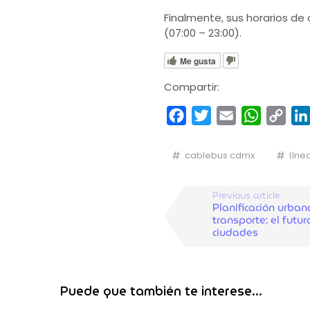
Finalmente, sus horarios de 
(07:00 – 23:00).
Me gusta
Compartir:
Facebook
Twitter
Email
WhatsA
Cop
Link
cablebus cdmx
líne
Previous article
Planificación urban
transporte: el futur
ciudades
Puede que también te interese...