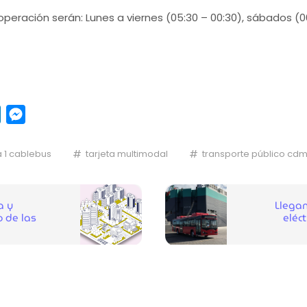
operación serán: Lunes a viernes (05:30 – 00:30), sábados (
pp
y
LinkedIn
Messenger
a 1 cablebus
tarjeta multimodal
transporte público cd
a y
Llega
o de las
eléct