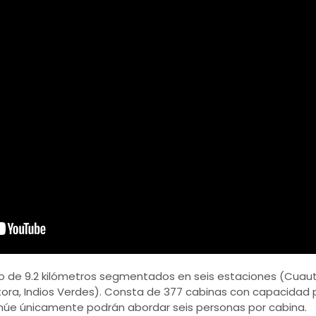
cto de 9.2 kilómetros segmentados en seis estaciones (Cua
tora, Indios Verdes). Consta de 377 cabinas con capacidad 
núe únicamente podrán abordar seis personas por cabina.