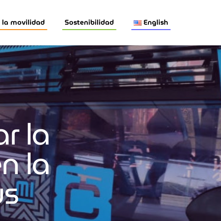
la movilidad
Sostenibilidad
English
r la
n la
ús