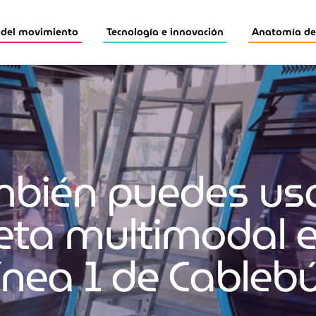
 del movimiento
Tecnología e innovación
Anatomía de 
bién puedes usa
jeta multimodal e
ínea 1 de Cableb