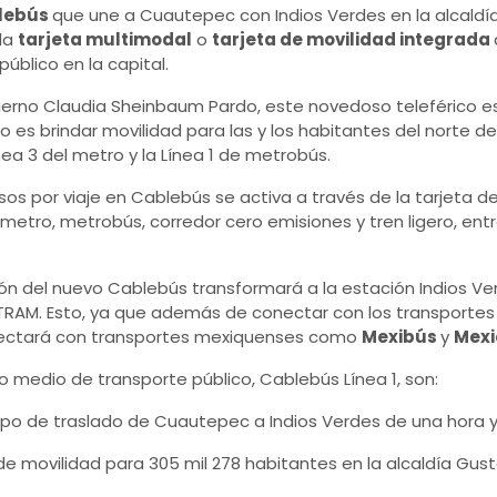
blebús
que une a Cuautepec con Indios Verdes en la alcaldí
la
tarjeta multimodal
o
tarjeta de movilidad integrada
úblico en la capital.
bierno Claudia Sheinbaum Pardo, este novedoso teleférico e
 es brindar movilidad para las y los habitantes del norte de 
ea 3 del metro y la Línea 1 de metrobús.
 pesos por viaje en Cablebús se activa a través de la tarjeta 
n metro, metrobús, corredor cero emisiones y tren ligero, en
ón del nuevo Cablebús transformará a la estación Indios V
TRAM. Esto, ya que además de conectar con los transportes c
ectará con transportes mexiquenses como
Mexibús
y
Mexi
o medio de transporte público, Cablebús Línea 1, son:
po de traslado de Cuautepec a Indios Verdes de una hora y
 de movilidad para 305 mil 278 habitantes en la alcaldía Gus