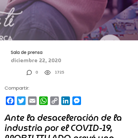
Sala de prensa
diciembre 22, 2020
0
1725
Compartir:
Facebook
Twitter
Email
WhatsApp
Copy
LinkedIn
Messenger
Link
Ante la desaceleración de la
industria por el COVID-19,