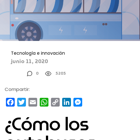
Tecnología e innovación
junio 11, 2020
0
5205
Compartir:
Facebook
Twitter
Email
WhatsApp
Copy
LinkedIn
Messenger
Link
¿Cómo los