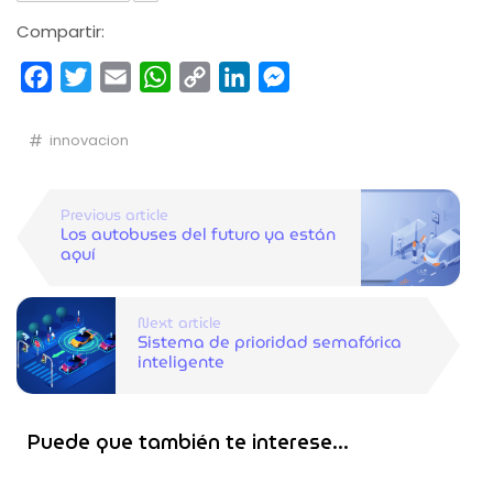
Compartir:
Facebook
Twitter
Email
WhatsApp
Copy
LinkedIn
Messenger
Link
innovacion
Previous article
Los autobuses del futuro ya están
aquí
Next article
Sistema de prioridad semafórica
inteligente
Puede que también te interese...