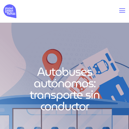
Autobuses
autónomos:
transporte sin
conductor