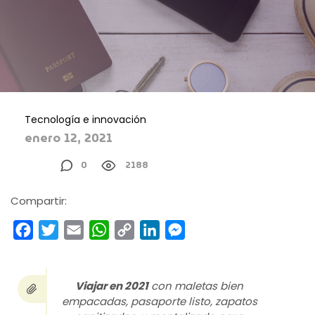
Tecnología e innovación
enero 12, 2021
0
2188
Compartir:
Facebook
Twitter
Email
WhatsApp
Copy
LinkedIn
Messenger
Link
Viajar en 2021
con maletas bien
empacadas, pasaporte listo, zapatos