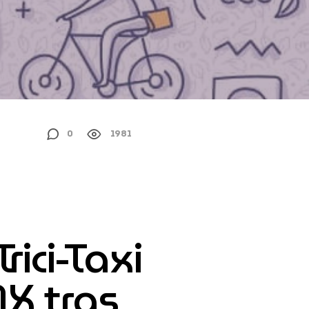
0
1981
ici-Taxi
MX tras