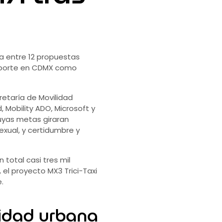
ía entre 12 propuestas
ansporte en CDMX como
retaría de Movilidad
 Mobility ADO, Microsoft y
cuyas metas giraran
exual, y certidumbre y
total casi tres mil
el proyecto MX3 Trici-Taxi
.
lidad urbana