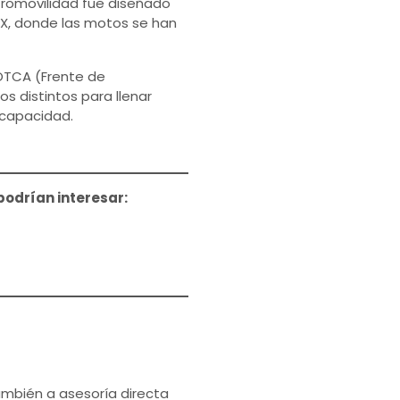
ctromovilidad fue diseñado
MX, donde las motos se han
FOTCA (Frente de
s distintos para llenar
scapacidad.
podrían interesar:
ambién a asesoría directa