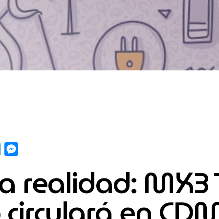
pp
y
LinkedIn
Messenger
 realidad: MX3 Tr
o circulará en CD