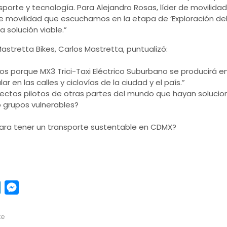
sporte y tecnología. Para Alejandro Rosas, líder de movilidad
 movilidad que escuchamos en la etapa de ‘Exploración del
a solución viable.”
Mastretta Bikes, Carlos Mastretta, puntualizó:
porque MX3 Trici-Taxi Eléctrico Suburbano se producirá en s
r en las calles y ciclovías de la ciudad y el país.”
ctos pilotos de otras partes del mundo que hayan soluci
 grupos vulnerables?
ra tener un transporte sustentable en CDMX?
pp
y
LinkedIn
Messenger
te