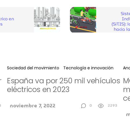
Sist
rico en
Ind
ús
(SiTIS): 
hacia l
Sociedad del movimiento
Tecnología e innovación
Ana
r
España va por 250 mil vehículos
M
eléctricos en 2023
m
c
noviembre 7, 2022
8
0
2293
m