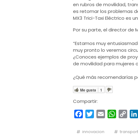
en rubros de movilidad, tran
es retomar los problemas de
MX3 Trici-Taxi Eléctrico es un
Por su parte, el director de 
“Estamos muy entusiasmados 
muy pronto lo veremos circula
¿Conoces ejemplos de proye
de movilidad para mujeres o
¿Qué más recomendarías pa
Me gusta
1
Compartir:
Facebook
Twitter
Email
WhatsA
Cop
Link
innovacion
transpor