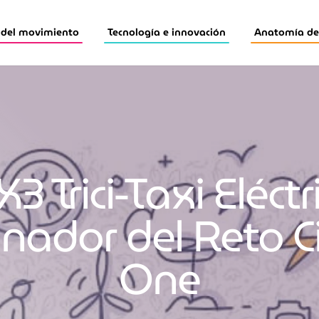
 del movimiento
Tecnología e innovación
Anatomía de 
 Trici-Taxi Eléctr
nador del Reto Ci
One