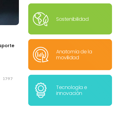
Sostenibilidad
nsporte
Anatomía de la
movilidad
1797
Tecnología e
innovación