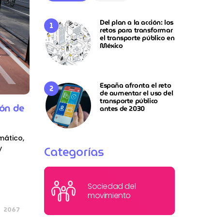
Del plan a la acción: los
retos para transformar
el transporte público en
México
España afronta el reto
de aumentar el uso del
transporte público
ión de
antes de 2030
mático,
Categorías
y
Sociedad del
movimiento
2067