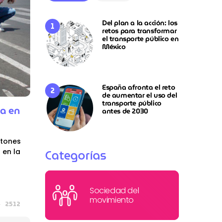
Del plan a la acción: los
retos para transformar
el transporte público en
México
España afronta el reto
de aumentar el uso del
transporte público
da en
antes de 2030
atones
Categorías
 en la
Sociedad del
movimiento
2512